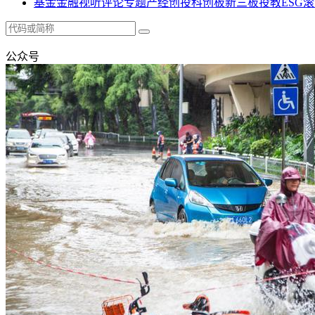
基金
金融
视听
评论
专题
产经
创投
科创板
新三板
投教
ESG
滚
公众号