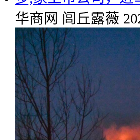
华商网
闾丘露薇
20