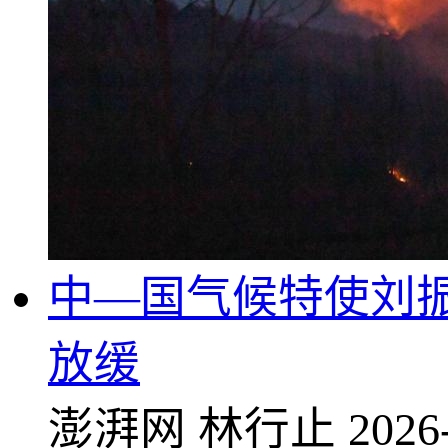
中—国气候特使刘
放缓
澎湃网
林行止
2026