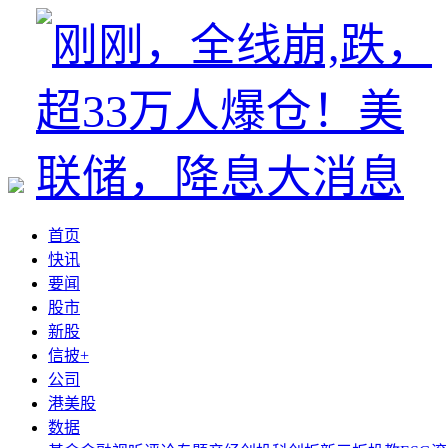
首页
快讯
要闻
股市
新股
信披+
公司
港美股
数据