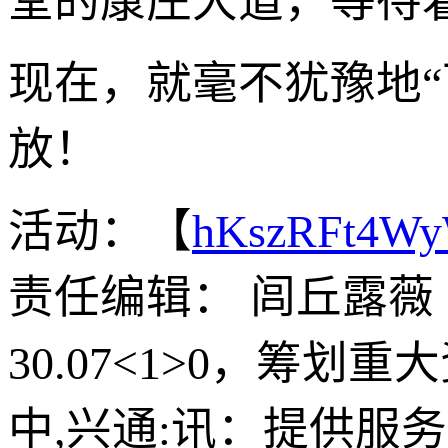
堂的康庄大道，等待
现在，就毫不犹豫地
放！
活动：【
hKszRFt4W
责任编辑： 闾丘露薇
30.07<1>0，筹划
中,兴通:讯：提供服